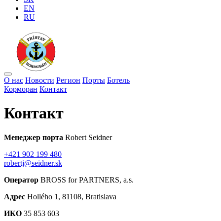
EN
RU
О нас
Новости
Регион
Порты
Ботель
Корморан
Контакт
Контакт
Менеджер порта
Robert Seidner
+421 902 199 480
robertj@seidner.sk
Оператор
BROSS for PARTNERS, a.s.
Адрес
Hollého 1, 81108, Bratislava
ИКО
35 853 603