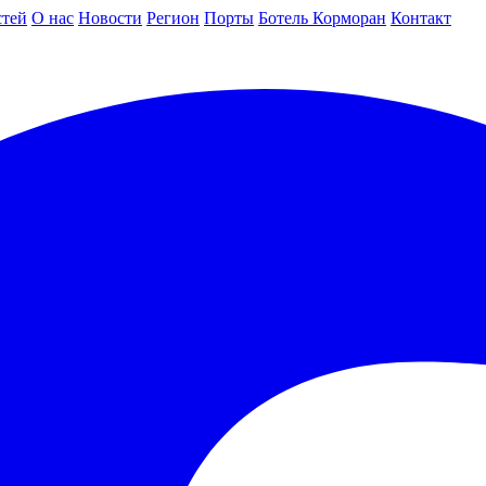
стей
О нас
Новости
Регион
Порты
Ботель Корморан
Контакт